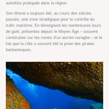
autrefois pratiquée dans la région.
Son littoral a toujours été, au cours des siècles
passés, une zone stratégique pour le contrôle du
trafic maritime. En témoignent les nombreuses tours
de guet, présentes depuis le Moyen Âge – souvent
construites sur les ruines d’un ancien nuraghe – et le
fait que la côte a souvent été la proie des pirates
barbaresques.