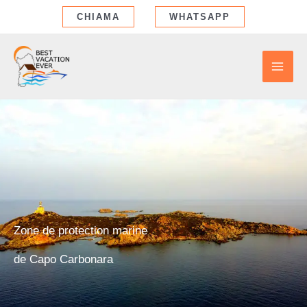
Aller
CHIAMA
WHATSAPP
au
contenu
Zone de protection marine
de Capo Carbonara