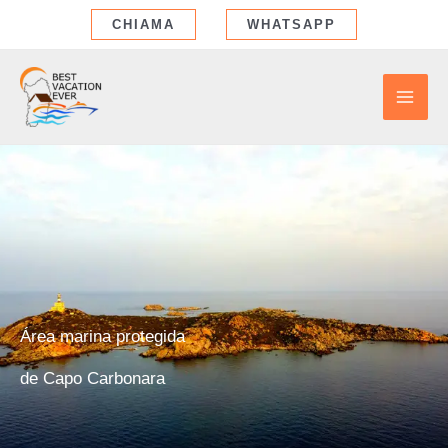
Ir
CHIAMA
WHATSAPP
al
contenido
Área marina protegida
de Capo Carbonara