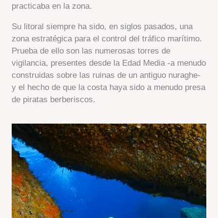
practicaba en la zona.
Su litoral siempre ha sido, en siglos pasados, una
zona estratégica para el control del tráfico marítimo.
Prueba de ello son las numerosas torres de
vigilancia, presentes desde la Edad Media -a menudo
construidas sobre las ruinas de un antiguo nuraghe-
y el hecho de que la costa haya sido a menudo presa
de piratas berberiscos.