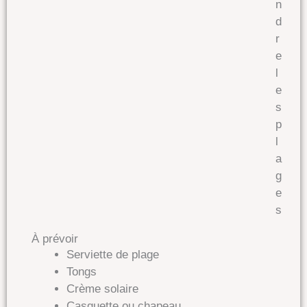
n
d
r
e
l
e
s
p
l
a
g
e
s
À prévoir
Serviette de plage
Tongs
Crème solaire
Casquette ou chapeau