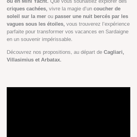
ou en Mini Yacht.
Que vous souhaitiez explorer des
criques cachées,
vivre la magie d’un
coucher de
soleil sur la mer
ou
passer une nuit bercés par les
vagues sous les étoiles,
vous trouverez l’expérience
parfaite pour transformer vos vacances en Sardaigne
en un souvenir impérissable.
Découvrez nos propositions, au départ de
Cagliari,
Villasimius et Arbatax.