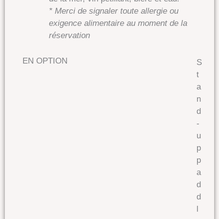
* Merci de signaler toute allergie ou
exigence alimentaire au moment de la
réservation
EN OPTION
S
t
a
n
d
-
u
p
p
a
d
d
l