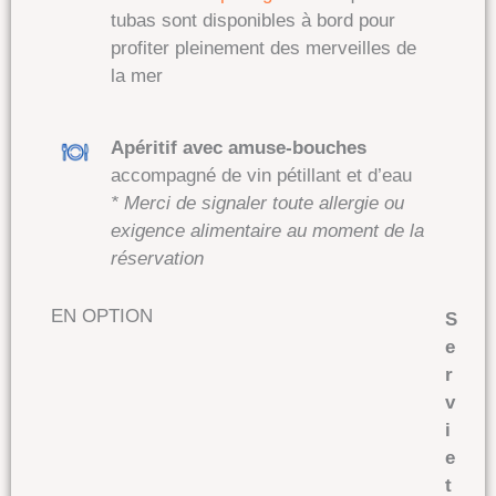
tubas sont disponibles à bord pour
profiter pleinement des merveilles de
la mer
Apéritif avec amuse-bouches
accompagné de vin pétillant et d’eau
* Merci de signaler toute allergie ou
exigence alimentaire au moment de la
réservation
EN OPTION
S
e
r
v
i
e
t