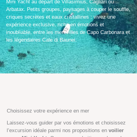
Mini Yacht au départ de Villasimius, Cagliari ou
Arbatax. Petits groupes, paysages à couper le souffle,
criques secrètes et eaux cristallines : vivez une
expérience exclusive, riche en émotions et
inoubliable, entre les merveilles de Capo Carbonara et
les légendaires Cale di Baunei.
Choisissez votre expérience en mer
Laissez-vous guider par vos émotions et choisissez
l’excursion idéale parmi nos propositions en
voilier