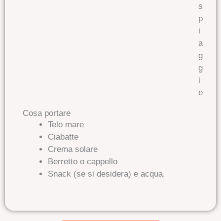
s
p
i
a
g
g
i
e
Cosa portare
Telo mare
Ciabatte
Crema solare
Berretto o cappello
Snack (se si desidera) e acqua.