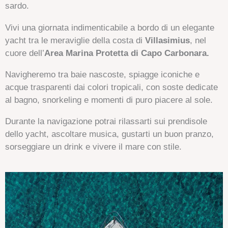
sardo.
Vivi una giornata indimenticabile a bordo di un elegante
yacht tra le meraviglie della costa di
Villasimius
, nel
cuore dell’
Area Marina Protetta di Capo Carbonara.
Navigheremo tra baie nascoste, spiagge iconiche e
acque trasparenti dai colori tropicali, con soste dedicate
al bagno, snorkeling e momenti di puro piacere al sole.
Durante la navigazione potrai rilassarti sui prendisole
dello yacht, ascoltare musica, gustarti un buon pranzo,
sorseggiare un drink e vivere il mare con stile.