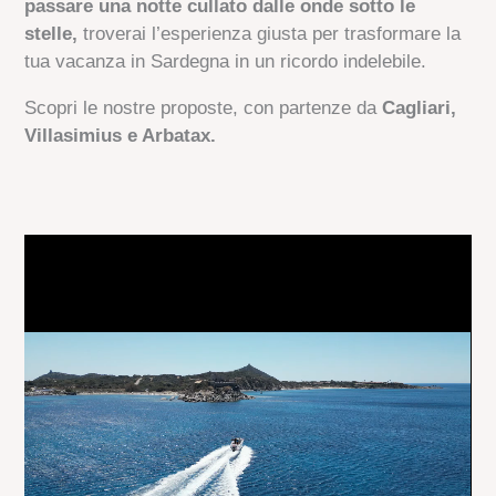
passare una notte cullato dalle onde sotto le
stelle,
troverai l’esperienza giusta per trasformare la
tua vacanza in Sardegna in un ricordo indelebile.
Scopri le nostre proposte, con partenze da
Cagliari,
Villasimius e Arbatax.