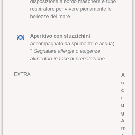
disposizione a bordo maschere e tubo
respiratore per vivere pienamente le
bellezze del mare
Aperitivo con stuzzichini
accompagnato da spumante e acqua)
* Segnalare allergie o esigenze
alimentari in fase di prenotazione
EXTRA
A
s
c
i
u
g
a
m