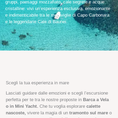
gruppi, paesaggi mozzafiato, cale segrete e acque
cristalline: vivi un’esperienza esclusiva, emozionante
e indimenticabile tra le meraviglie di Capo Carbonara
e le leggendarie Cale di Baunei.
Scegli la tua esperienza in mare
Lasciati guidare dalle emozioni e scegli l’escursione
perfetta per te tra le nostre proposte in
Barca a Vela
o in Mini Yacht.
Che tu voglia esplorare
calette
nascoste,
vivere la magia di un
tramonto sul mare
o