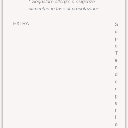
* Segnalare allergie o esigenze
alimentari in fase di prenotazione
EXTRA
S
u
p
e
T
e
n
d
e
r
p
e
r
l
e