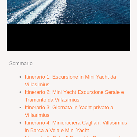
Sommario
Itinerario 1: Escursione in Mini Yacht da
Villasimius
Itinerario 2: Mini Yacht Escursione Serale e
Tramonto da Villasimius
Itinerario 3:
Giornata in Yacht privato a
Villasimius
Itinerario 4: Minicrociera Cagliari: Villasimius
in Barca a Vela e Mini Yacht