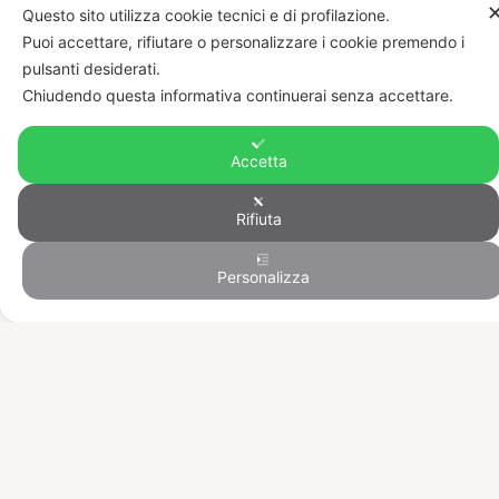
Questo sito utilizza cookie tecnici e di profilazione.
ristoranti, noleggio di lettini e ombrelloni, e strutture
Puoi accettare, rifiutare o personalizzare i cookie premendo i
per sport acquatici.
pulsanti desiderati.
Chiudendo questa informativa continuerai senza accettare.
Spiaggia di Tuerredda
Accetta
Rifiuta
Personalizza