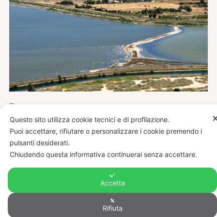
Percorso
Questo sito utilizza cookie tecnici e di profilazione.
Partenza dal Centro Visitatori del Parco:
Puoi accettare, rifiutare o personalizzare i cookie premendo i
Inizia il trekking dal centro visitatori situato a
pulsanti desiderati.
Cagliari. Segui i percorsi segnalati che
Chiudendo questa informativa continuerai senza accettare.
attraversano le saline.
Osservazione dei Fenicotteri:
Cammina lungo
Accetta
i sentieri, fermandoti ai punti di osservazione
per ammirare i fenicotteri rosa e altre specie di
Rifiuta
uccelli.