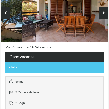
Via Pinturicchio 16 Villasimius
Case vacanze
- Villa
80 mq
2 Camere da letto
2 Bagni